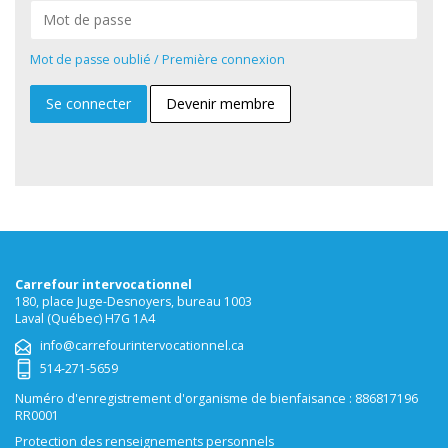
Mot de passe oublié / Première connexion
Devenir membre
Carrefour intervocationnel
180, place Juge-Desnoyers, bureau 1003
Laval (Québec) H7G 1A4
info@carrefourintervocationnel.ca
514-271-5659
Numéro d'enregistrement d'organisme de bienfaisance : 886817196
RR0001
Protection des renseignements personnels