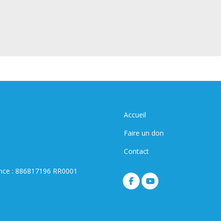
Accueil
Faire un don
Contact
ance : 886817196 RR0001
facebook
youtube