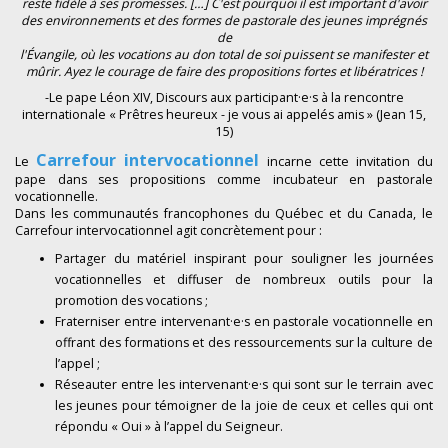
reste fidèle à ses promesses. […] C'est pourquoi il est important d'avoir
des environnements et des formes de pastorale des jeunes imprégnés
de
l'Évangile, où les vocations au don total de soi puissent se manifester et
mûrir. Ayez le courage de faire des propositions fortes et libératrices !
-Le pape Léon XIV, Discours aux participant·e·s à la rencontre
internationale « Prêtres heureux - je vous ai appelés amis » (Jean 15,
15)
Carrefour intervocationnel
Le
incarne cette invitation du
pape dans ses propositions comme incubateur en pastorale
vocationnelle.
Dans les communautés francophones du Québec et du Canada, le
Carrefour intervocationnel agit concrètement pour :
Partager du matériel inspirant pour souligner les journées
vocationnelles et diffuser de nombreux outils pour la
promotion des vocations ;
Fraterniser entre intervenant·e·s en pastorale vocationnelle en
offrant des formations et des ressourcements sur la culture de
l’appel ;
Réseauter entre les intervenant·e·s qui sont sur le terrain avec
les jeunes pour témoigner de la joie de ceux et celles qui ont
répondu « Oui » à l’appel du Seigneur.