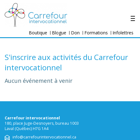
Boutique
Blogue
Don
Formations
Infolettres
S'inscrire aux activités du Carrefour
intervocationnel
Aucun événement à venir
Carrefour intervocationnel
180, place Juge-Desnoyers, bureau 1003
Laval (Québec) H7G 1A4
info@carrefourintervocationnel.ca